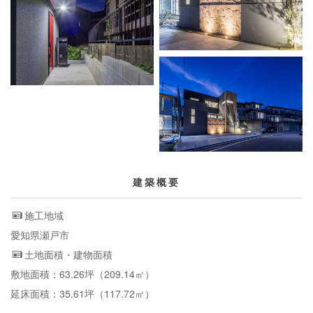
建築概要
施工地域
愛知県瀬戸市
土地面積・建物面積
敷地面積：63.26坪（209.14㎡）
延床面積：35.61坪（117.72㎡）