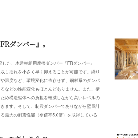
FRダンパー』。
発した、木造軸組用摩擦ダンパー『FRダンパー』
吸収し揺れを小さく早く抑えることが可能です。繰り
度や温度など、環境変化に依存せず、鋼材系のダンパ
するなどの性能変化もほとんどありません。また、構
るため構造躯体への負担を軽減しながら高いレベルの
できます。そして、制震ダンパーでありながら壁量計
る最大の耐震性能（壁倍率5.0倍）を取得している